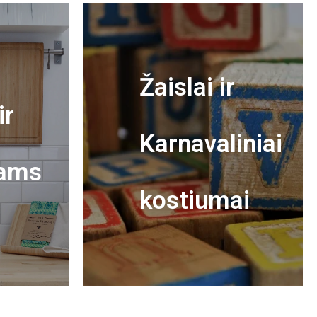
Žaislai ir
ir
Karnavaliniai
ams
kostiumai