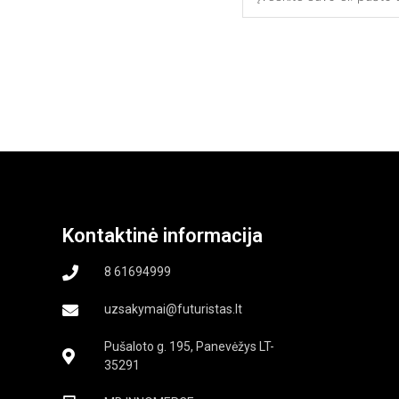
Kontaktinė informacija
8 61694999
uzsakymai@futuristas.lt
Pušaloto g. 195, Panevėžys LT-
35291