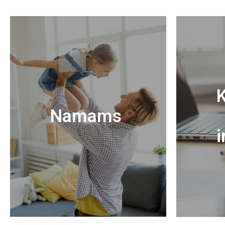
K
Namams
i