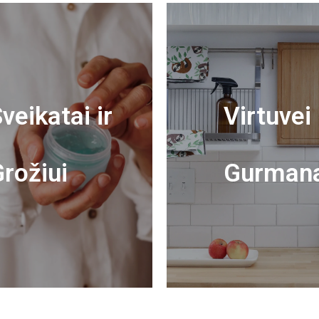
veikatai ir
Virtuvei 
rožiui
Gurman