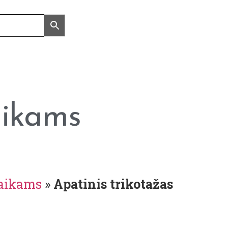
aikams
aikams
»
Apatinis trikotažas