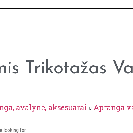
nis Trikotažas V
nga, avalynė, aksesuarai
»
Apranga v
e looking for.