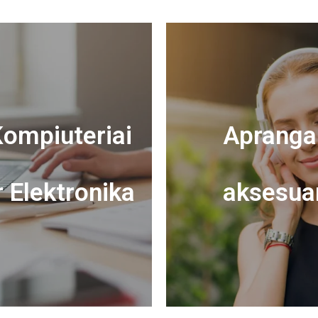
ompiuteriai
Apranga 
r Elektronika
aksesua