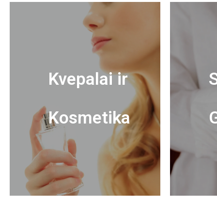
Kvepalai ir
S
Kosmetika
G