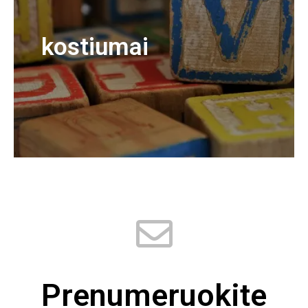
kostiumai
Prenumeruokite