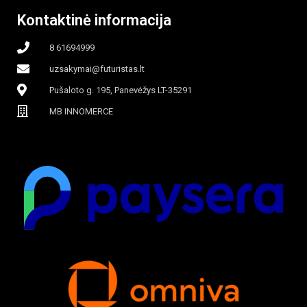
Kontaktinė informacija
8 61694999
uzsakymai@futuristas.lt
Pušaloto g. 195, Panevėžys LT-35291
MB INNOMERCE