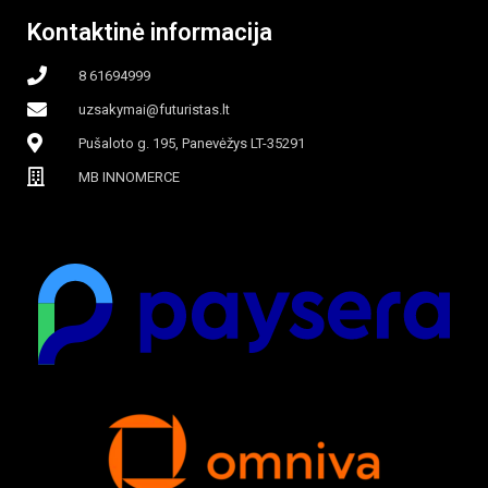
Kontaktinė informacija
8 61694999
uzsakymai@futuristas.lt
Pušaloto g. 195, Panevėžys LT-35291
MB INNOMERCE