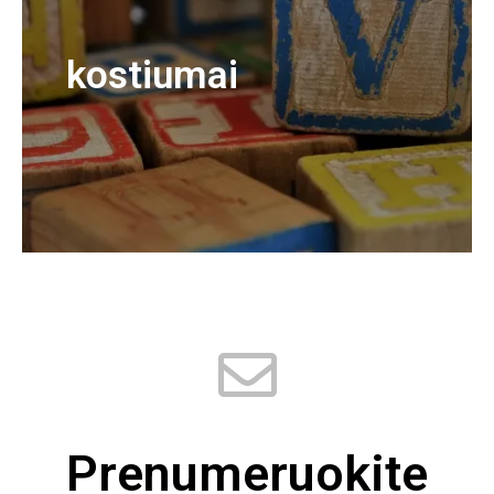
kostiumai
Prenumeruokite