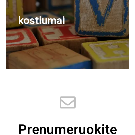
kostiumai
Prenumeruokite