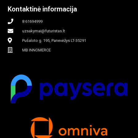
Kontaktinė informacija
8 61694999
uzsakymai@futuristas.lt
Pušaloto g. 195, Panevėžys LT-35291
MB INNOMERCE