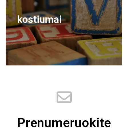
kostiumai
Prenumeruokite