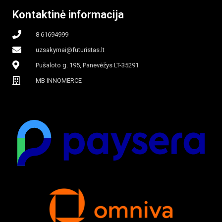
Kontaktinė informacija
8 61694999
uzsakymai@futuristas.lt
Pušaloto g. 195, Panevėžys LT-35291
MB INNOMERCE