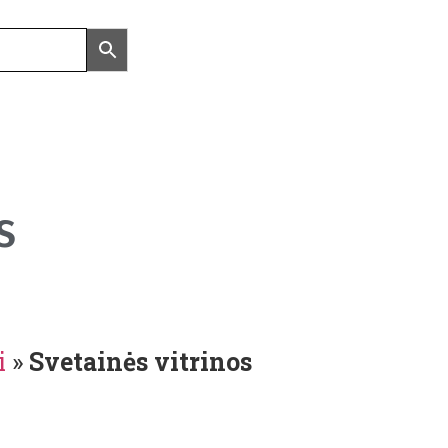
s
i
»
Svetainės vitrinos