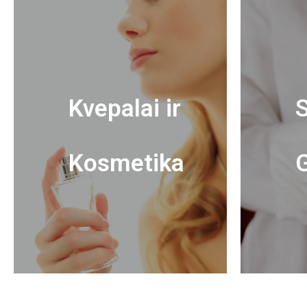
Kvepalai ir
S
Kosmetika
G