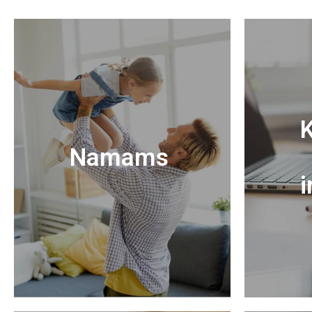
K
Namams
i