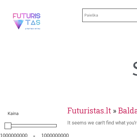
Futuristas.lt
»
Balda
Kaina
It seems we can't find what you'r
-