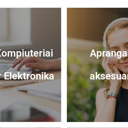
ompiuteriai
Apranga 
r Elektronika
aksesua