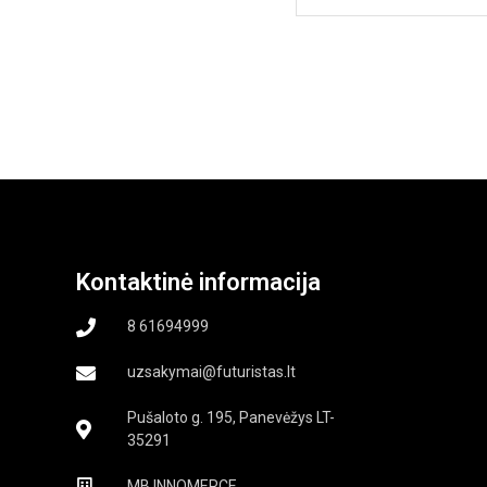
Kontaktinė informacija
8 61694999
uzsakymai@futuristas.lt
Pušaloto g. 195, Panevėžys LT-
35291
MB INNOMERCE