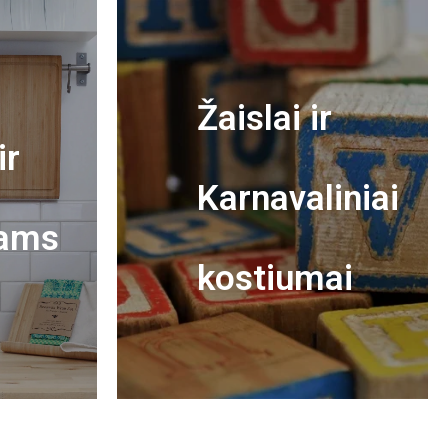
Žaislai ir
ir
Karnavaliniai
ams
kostiumai