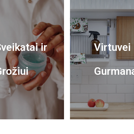
veikatai ir
Virtuvei 
rožiui
Gurman