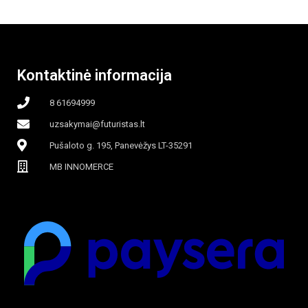
Kontaktinė informacija
8 61694999
uzsakymai@futuristas.lt
Pušaloto g. 195, Panevėžys LT-35291
MB INNOMERCE