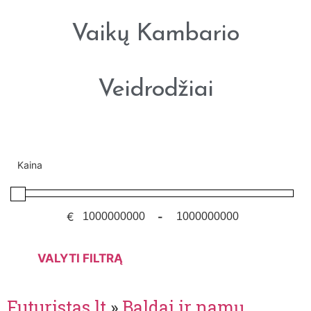
Vaikų Kambario
Veidrodžiai
Kaina
€
-
VALYTI FILTRĄ
Futuristas.lt
»
Baldai ir namų