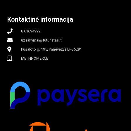
Kontaktinė informacija
8 61694999
uzsakymai@futuristas.lt
Pušaloto g. 195, Panevėžys LT-35291
MB INNOMERCE