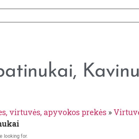
batinukai, Kavinu
es, virtuvės, apyvokos prekės
»
Virtuv
nukai
e looking for.