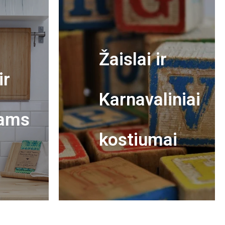
Žaislai ir
ir
Karnavaliniai
ams
kostiumai