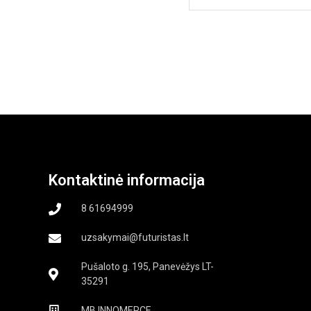
Kontaktinė informacija
8 61694999
uzsakymai@futuristas.lt
Pušaloto g. 195, Panevėžys LT-
35291
MB INNOMERCE