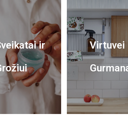
veikatai ir
Virtuvei 
rožiui
Gurman