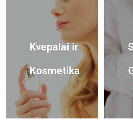
Kvepalai ir
S
Kosmetika
G