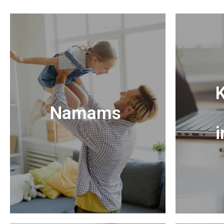
K
Namams
i