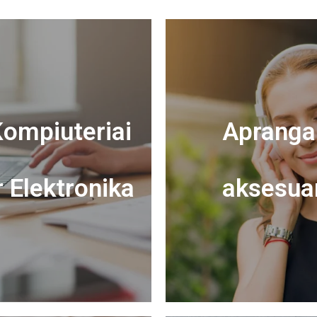
ompiuteriai
Apranga 
r Elektronika
aksesua