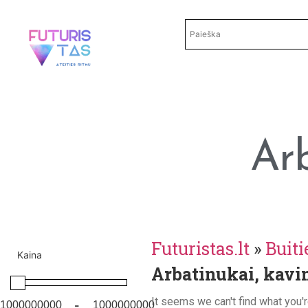
Ar
Futuristas.lt
»
Buiti
Kaina
Arbatinukai, kavi
It seems we can't find what you'r
-