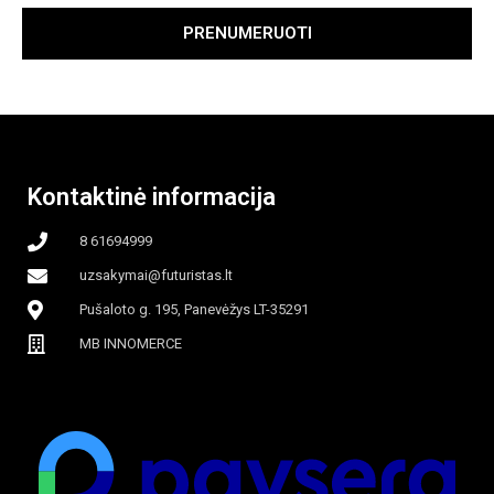
PRENUMERUOTI
Kontaktinė informacija
8 61694999
uzsakymai@futuristas.lt
Pušaloto g. 195, Panevėžys LT-35291
MB INNOMERCE