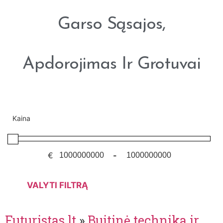
Garso Sąsajos,
Apdorojimas Ir Grotuvai
Kaina
€
-
VALYTI FILTRĄ
Futuristas.lt
»
Buitinė technika ir