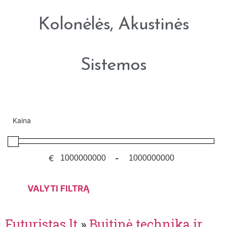
Kolonėlės, Akustinės
Sistemos
Kaina
€
-
VALYTI FILTRĄ
Futuristas.lt
»
Buitinė technika ir