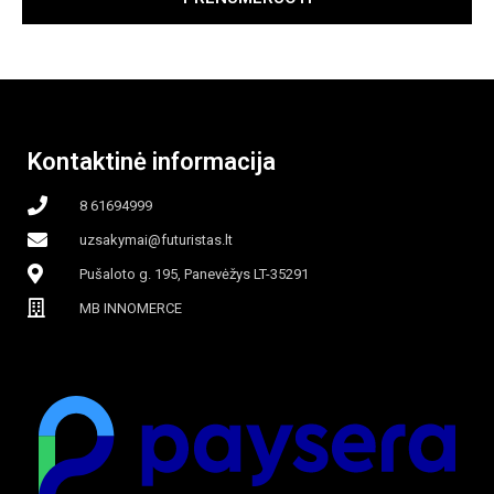
Kontaktinė informacija
8 61694999
uzsakymai@futuristas.lt
Pušaloto g. 195, Panevėžys LT-35291
MB INNOMERCE