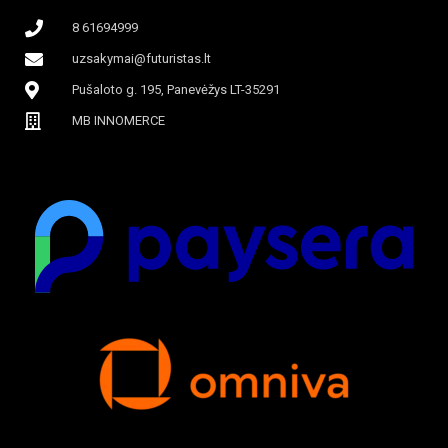
8 61694999
uzsakymai@futuristas.lt
Pušaloto g. 195, Panevėžys LT-35291
MB INNOMERCE