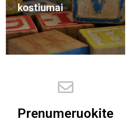
kostiumai
Prenumeruokite