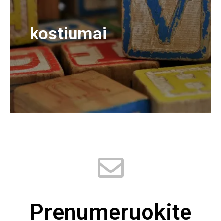
kostiumai
Prenumeruokite