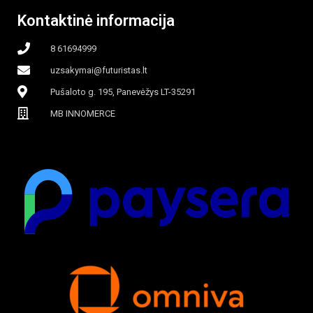
Kontaktinė informacija
8 61694999
uzsakymai@futuristas.lt
Pušaloto g. 195, Panevėžys LT-35291
MB INNOMERCE