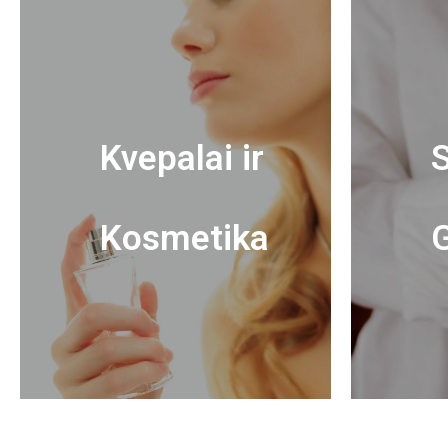
Kvepalai ir
S
Kosmetika
G