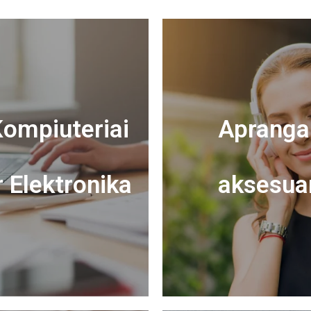
ompiuteriai
Apranga 
r Elektronika
aksesua