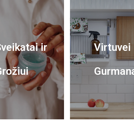
veikatai ir
Virtuvei 
rožiui
Gurman