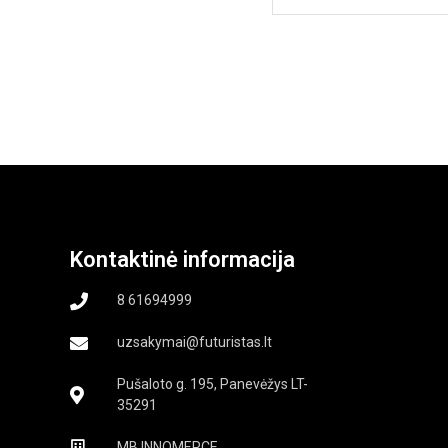
Kontaktinė informacija
8 61694999
uzsakymai@futuristas.lt
Pušaloto g. 195, Panevėžys LT-
35291
MB INNOMERCE