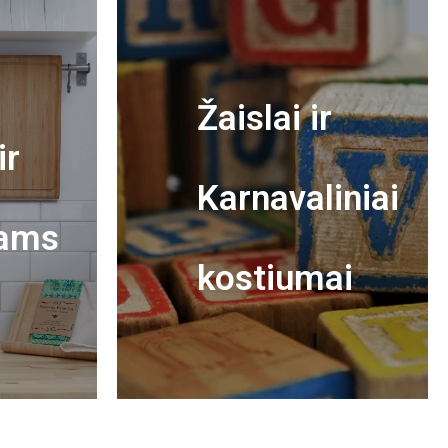
Žaislai ir
ir
Karnavaliniai
ams
kostiumai