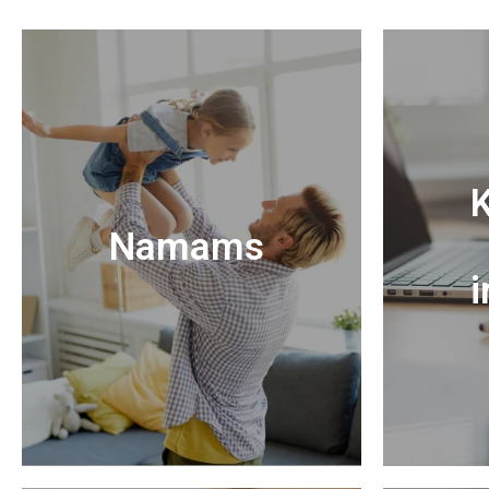
K
Namams
i