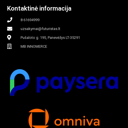
Kontaktinė informacija
8 61694999
uzsakymai@futuristas.lt
Pušaloto g. 195, Panevėžys LT-35291
MB INNOMERCE