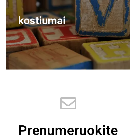
kostiumai
Prenumeruokite