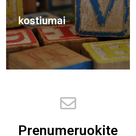
kostiumai
Prenumeruokite