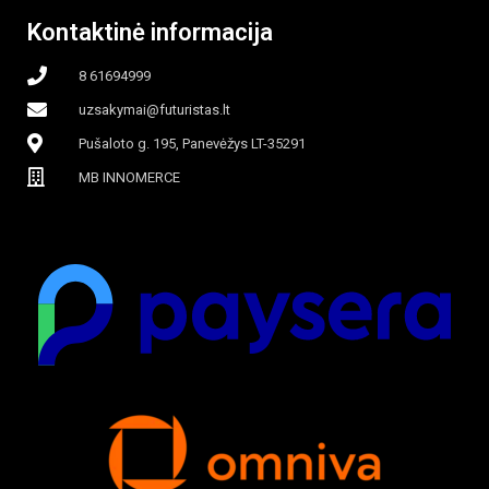
Kontaktinė informacija
8 61694999
uzsakymai@futuristas.lt
Pušaloto g. 195, Panevėžys LT-35291
MB INNOMERCE