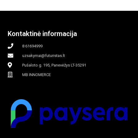
Kontaktinė informacija
8 61694999
uzsakymai@futuristas.lt
Pušaloto g. 195, Panevėžys LT-35291
MB INNOMERCE