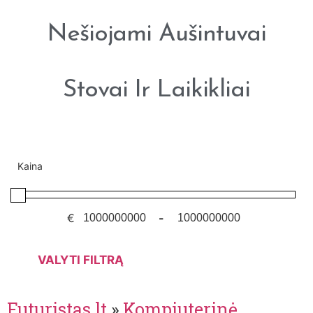
Nešiojami Aušintuvai
Stovai Ir Laikikliai
Kaina
€
-
VALYTI FILTRĄ
Futuristas.lt
»
Kompiuterinė