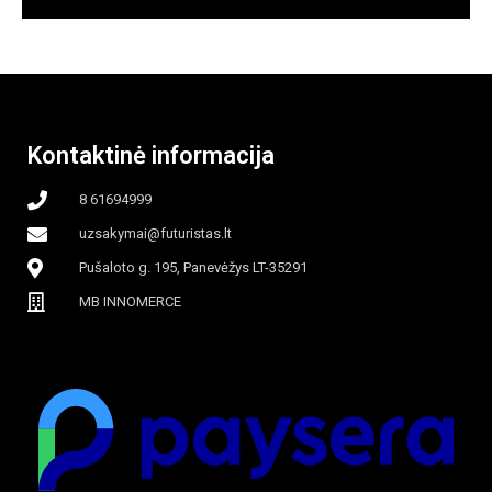
Kontaktinė informacija
8 61694999
uzsakymai@futuristas.lt
Pušaloto g. 195, Panevėžys LT-35291
MB INNOMERCE