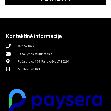
Kontaktinė informacija
8 61694999
uzsakymai@futuristas.lt
Pušaloto g. 195, Panevėžys LT-35291
MB INNOMERCE