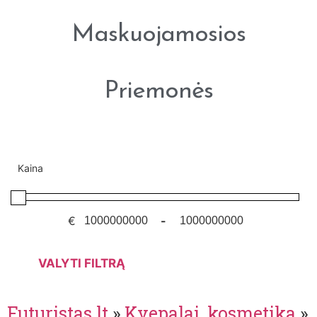
Maskuojamosios
Priemonės
Kaina
€
-
VALYTI FILTRĄ
Futuristas.lt
»
Kvepalai, kosmetika
»