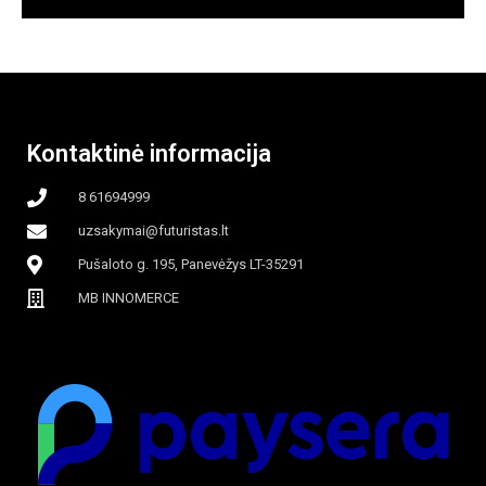
Kontaktinė informacija
8 61694999
uzsakymai@futuristas.lt
Pušaloto g. 195, Panevėžys LT-35291
MB INNOMERCE