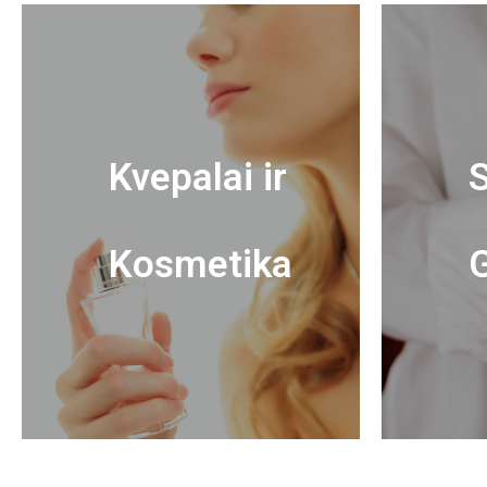
Kvepalai ir
S
Kosmetika
G