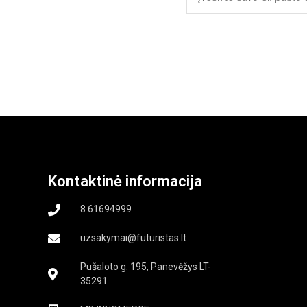
Kontaktinė informacija
8 61694999
uzsakymai@futuristas.lt
Pušaloto g. 195, Panevėžys LT-
35291