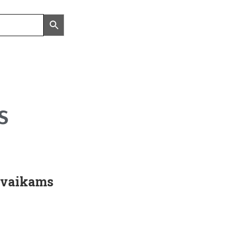
s
 vaikams