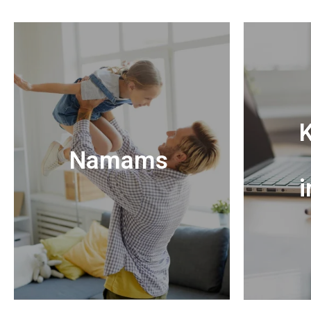
K
Namams
i