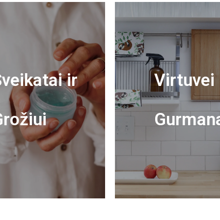
veikatai ir
Virtuvei 
rožiui
Gurman