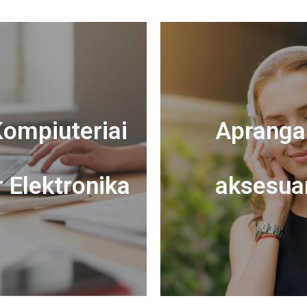
ompiuteriai
Apranga 
r Elektronika
aksesua