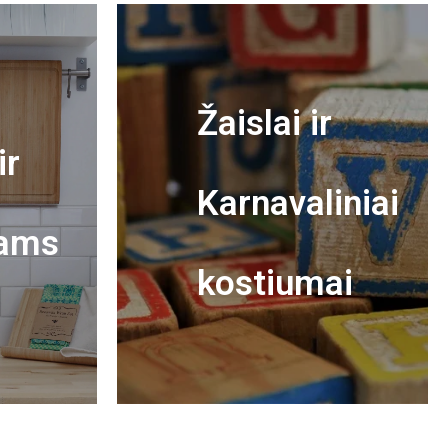
Žaislai ir
ir
Karnavaliniai
ams
kostiumai