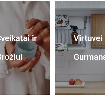
veikatai ir
Virtuvei 
rožiui
Gurman