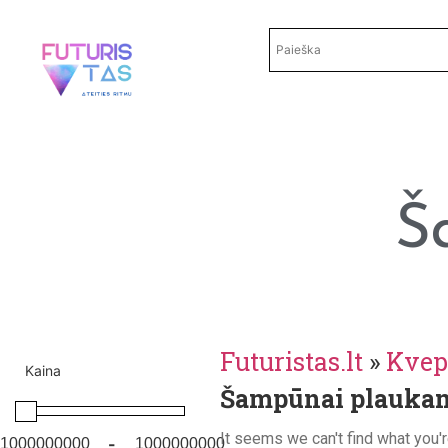
Š
Futuristas.lt
»
Kvep
Kaina
Šampūnai plauka
It seems we can't find what you'r
-