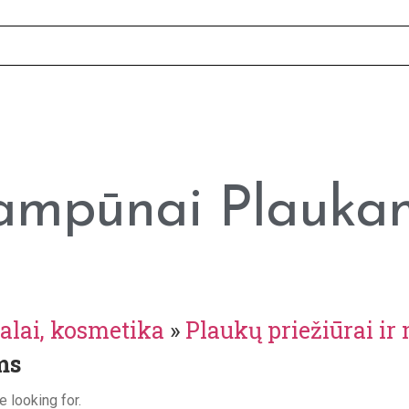
ampūnai Plauka
alai, kosmetika
»
Plaukų priežiūrai ir
ms
e looking for.