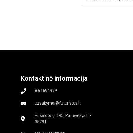
Kontaktinė informacija
8 61694999
uzsakymai@futuristas.lt
Pušaloto g. 195, Panevėžys LT-
35291