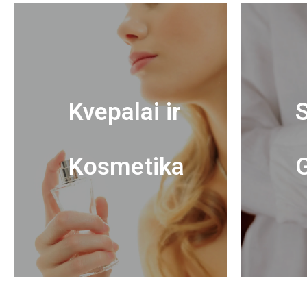
Kvepalai ir
S
Kosmetika
G