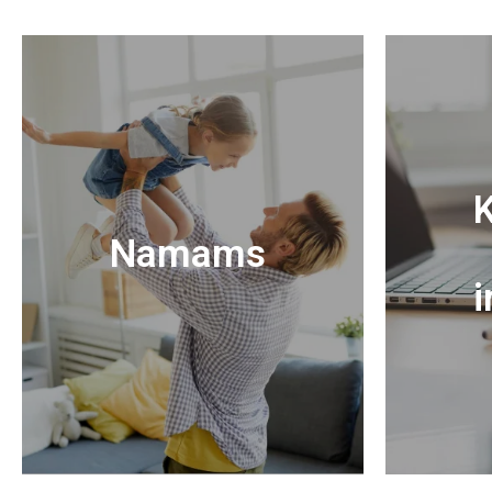
K
Namams
i