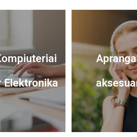
ompiuteriai
Apranga 
r Elektronika
aksesua