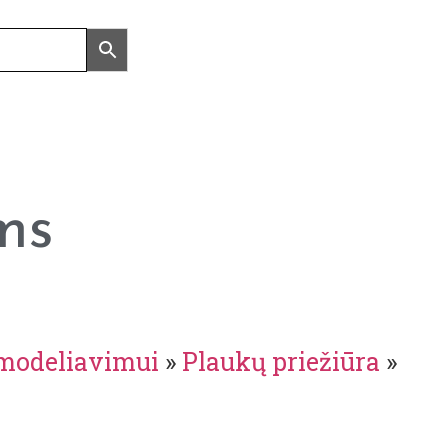
ms
 modeliavimui
»
Plaukų priežiūra
»