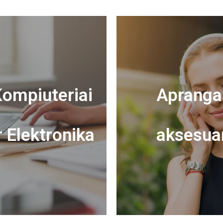
ompiuteriai
Apranga 
r Elektronika
aksesua