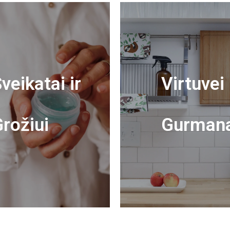
veikatai ir
Virtuvei 
rožiui
Gurman