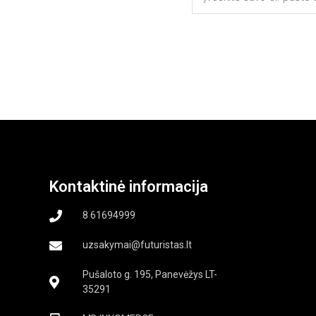
Kontaktinė informacija
8 61694999
uzsakymai@futuristas.lt
Pušaloto g. 195, Panevėžys LT-
35291