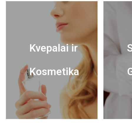
Kvepalai ir
S
Kosmetika
G