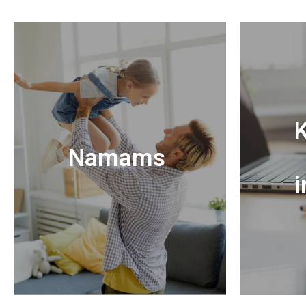
K
Namams
i