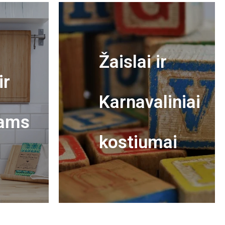
Žaislai ir
ir
Karnavaliniai
ams
kostiumai