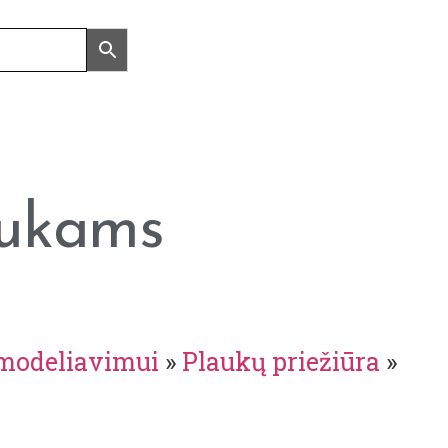
aukams
 modeliavimui
»
Plaukų priežiūra
»