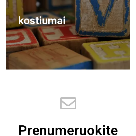
kostiumai
Prenumeruokite