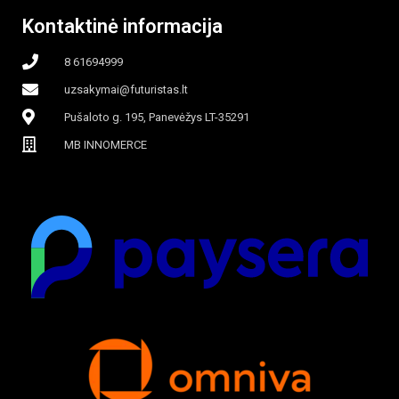
Kontaktinė informacija
8 61694999
uzsakymai@futuristas.lt
Pušaloto g. 195, Panevėžys LT-35291
MB INNOMERCE