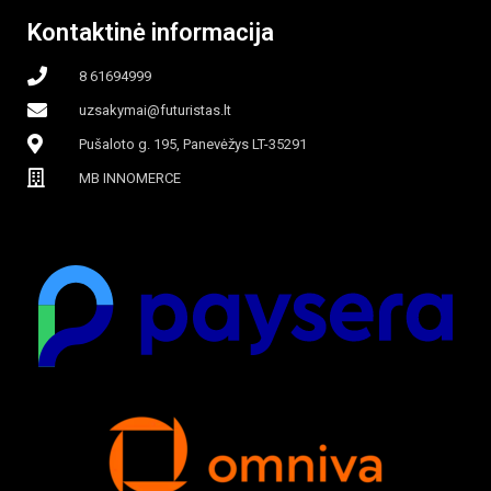
Kontaktinė informacija
8 61694999
uzsakymai@futuristas.lt
Pušaloto g. 195, Panevėžys LT-35291
MB INNOMERCE