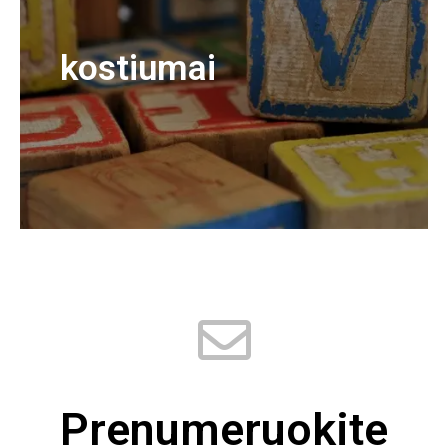
kostiumai
Prenumeruokite