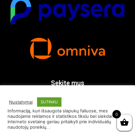
Sekite mus
Nustatymai
SUTINKU
Informaciją, kuri išsaugota slapukų failuose, mes
0
naudojame reklamos ir statistikos tikslu bei siekdami
interneto svetainę geriau pritaikyti prie individualių
naudotojų poreikių. .
© Visos teisės saugomos 2026