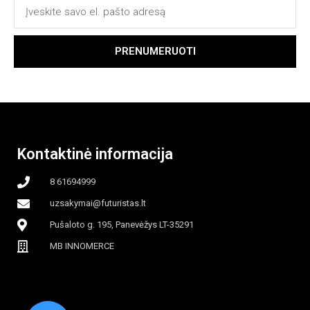
PRENUMERUOTI
Kontaktinė informacija
8 61694999
uzsakymai@futuristas.lt
Pušaloto g. 195, Panevėžys LT-35291
MB INNOMERCE