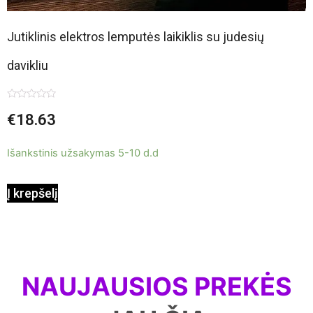
Jutiklinis elektros lemputės laikiklis su judesių
davikliu
Įvertinimas:
€
18.63
0
iš
5
Išankstinis užsakymas 5-10 d.d
Į krepšelį
NAUJAUSIOS PREKĖS