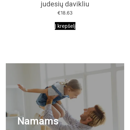
judesių davikliu
€
18.63
Į krepšelį
Namams