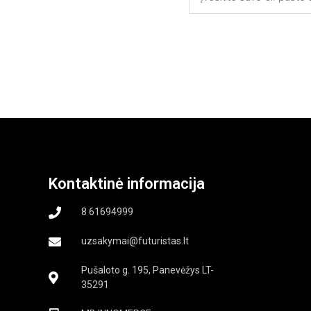
Kontaktinė informacija
8 61694999
uzsakymai@futuristas.lt
Pušaloto g. 195, Panevėžys LT-
35291