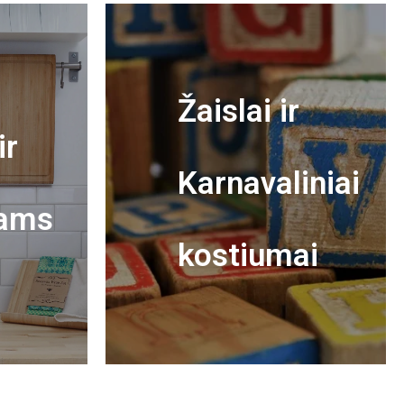
Žaislai ir
ir
Karnavaliniai
ams
kostiumai