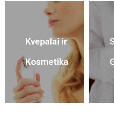
Kvepalai ir
S
Kosmetika
G