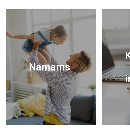
K
Namams
i