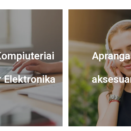
ompiuteriai
Apranga 
r Elektronika
aksesua