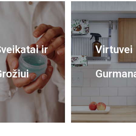
veikatai ir
Virtuvei 
rožiui
Gurman