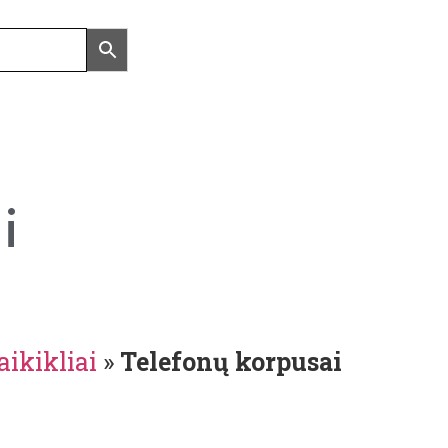
i
laikikliai
»
Telefonų korpusai