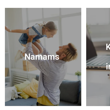
K
Namams
i