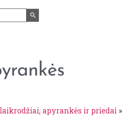
pyrankės
laikrodžiai, apyrankės ir priedai
»