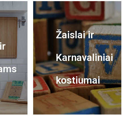
Žaislai ir
ir
Karnavaliniai
ams
kostiumai