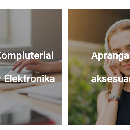
ompiuteriai
Apranga 
r Elektronika
aksesua