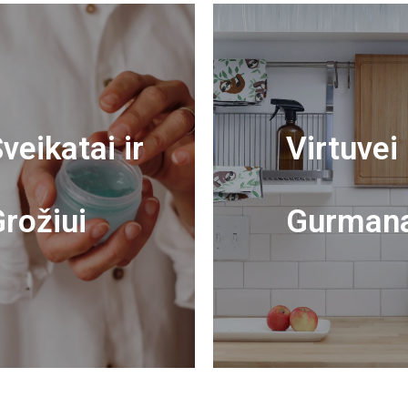
veikatai ir
Virtuvei 
rožiui
Gurman