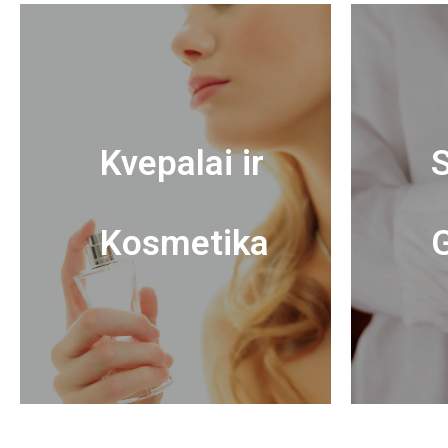
Kvepalai ir
S
Kosmetika
G