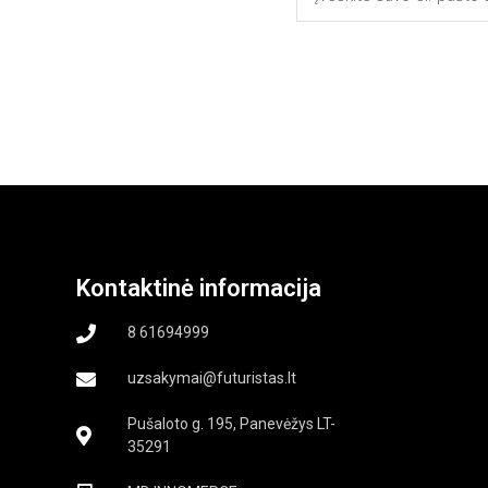
Kontaktinė informacija
8 61694999
uzsakymai@futuristas.lt
Pušaloto g. 195, Panevėžys LT-
35291