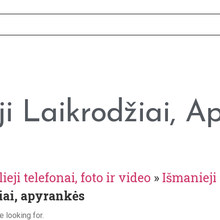
ji Laikrodžiai, A
ieji telefonai, foto ir video
»
Išmanieji 
iai, apyrankės
e looking for.