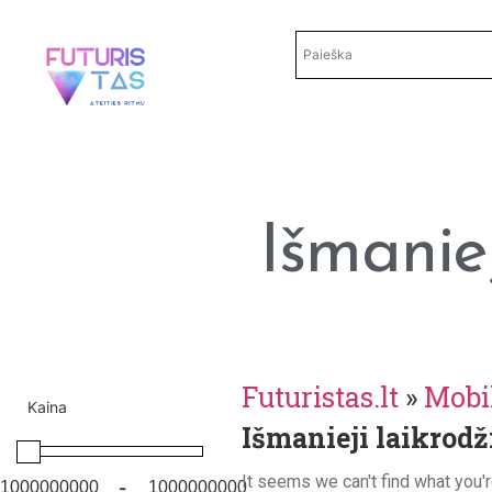
Išmanie
Futuristas.lt
»
Mobil
Kaina
Išmanieji laikrodž
It seems we can't find what you'r
-