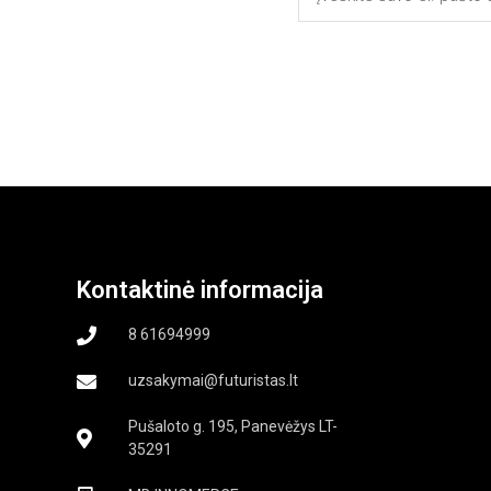
Kontaktinė informacija
8 61694999
uzsakymai@futuristas.lt
Pušaloto g. 195, Panevėžys LT-
35291