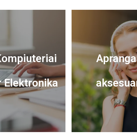
ompiuteriai
Apranga 
r Elektronika
aksesua