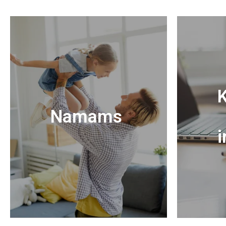
K
Namams
i