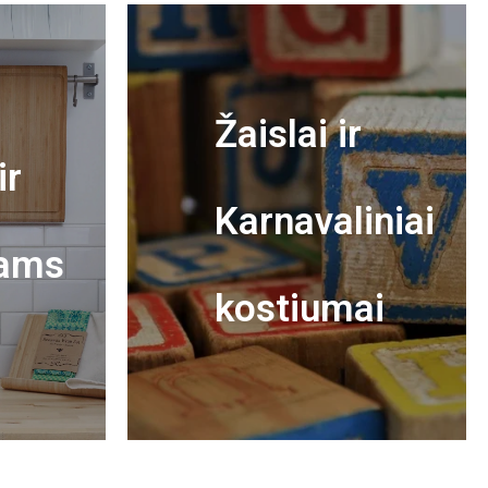
Žaislai ir
ir
Karnavaliniai
ams
kostiumai