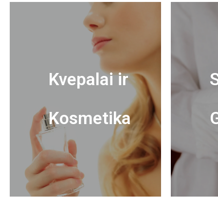
Kvepalai ir
S
Kosmetika
G