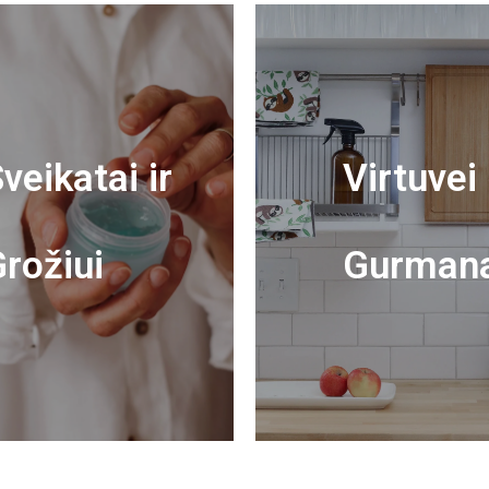
veikatai ir
Virtuvei 
rožiui
Gurman