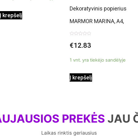
Dekoratyvinis popierius
Į krepšelį
MARMOR MARINA, A4,
175 g/m2, 25 lapai,
Įvertinimas:
€
12.83
0
Conchiglia
iš
5
1 vnt. yra tiekėjo sandėlyje
Į krepšelį
UJAUSIOS PREKĖS
JAU 
Laikas rinktis geriausius