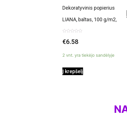
Dekoratyvinis popierius
LIANA, baltas, 100 g/m2,
A4, 50 lapų
Įvertinimas:
€
6.58
0
iš
5
2 vnt. yra tiekėjo sandėlyje
Į krepšelį
NA