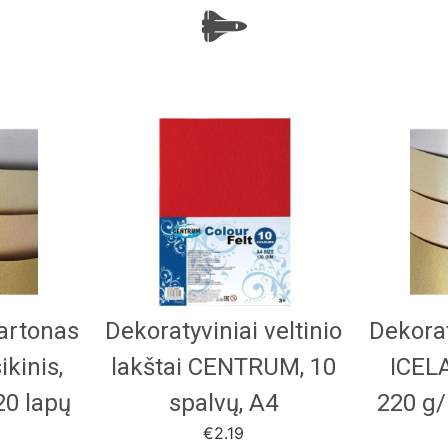
kartonas
Dekoratyviniai veltinio
Dekorat
kinis,
lakštai CENTRUM, 10
ICELA
20 lapų
spalvų, A4
220 g/
€
2.19