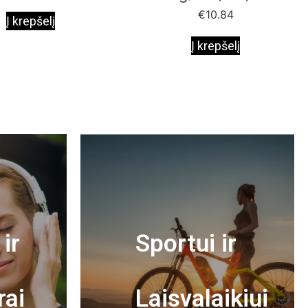
€
10.84
Į krepšelį
Į krepšelį
ir
Sportui ir
rai
Laisvalaikiui