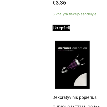
€
3.36
0
iš
5
5 vnt. yra tiekėjo sandėlyje
Į krepšelį
Dekoratyvinis popierius