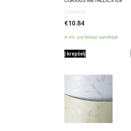
CURIOUS METALLICS Ice
Gold, 120 g/m2, A4, 50
Įvertinimas:
€
10.84
0
lapų
iš
5
4 vnt. yra tiekėjo sandėlyje
Į krepšelį