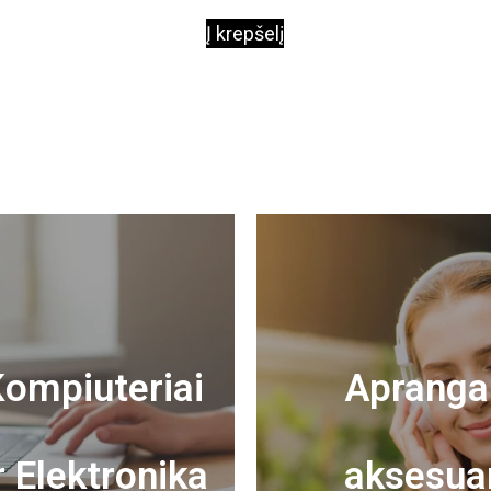
Į krepšelį
ompiuteriai
Apranga 
r Elektronika
aksesua