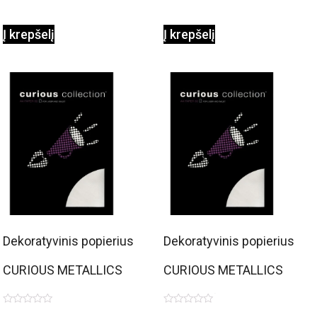
Į krepšelį
Į krepšelį
Dekoratyvinis popierius
Dekoratyvinis popierius
CURIOUS METALLICS
CURIOUS METALLICS
Cryogene White, 120
Gold Leaf, 120 g/m2, A4,
Įvertinimas:
Įvertinimas: