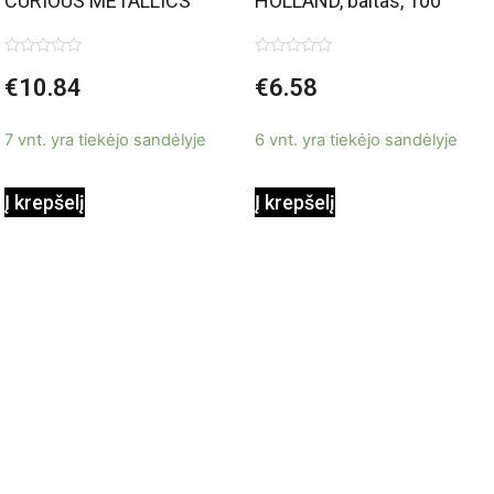
CURIOUS METALLICS
HOLLAND, baltas, 100
White Gold, 120 g/m2, A4,
g/m2, A4, 50 lapų
Įvertinimas:
Įvertinimas:
€
10.84
€
6.58
0
0
50 lapų
iš
iš
5
5
7 vnt. yra tiekėjo sandėlyje
6 vnt. yra tiekėjo sandėlyje
Į krepšelį
Į krepšelį