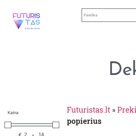
Dek
Futuristas.lt
»
Prek
Kaina
popierius
€
-