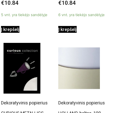
€
10.84
€
10.84
0
0
g/m2, A4, 50 lapų
50 lapų
iš
iš
5
5
5 vnt. yra tiekėjo sandėlyje
6 vnt. yra tiekėjo sandėlyje
Į krepšelį
Į krepšelį
Dekoratyvinis popierius
Dekoratyvinis popierius