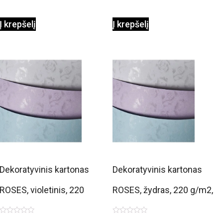
Į krepšelį
Į krepšelį
Dekoratyvinis kartonas
Dekoratyvinis kartonas
ROSES, violetinis, 220
ROSES, žydras, 220 g/m2,
g/m2, A4, 20 lapų
A4, 20 lapų
Įvertinimas:
Įvertinimas: