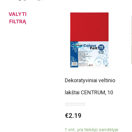
VALYTI
FILTRĄ
Dekoratyviniai veltinio
lakštai CENTRUM, 10
spalvų, A4
Įvertinimas:
€
2.19
0
iš
5
1 vnt. yra tiekėjo sandėlyje