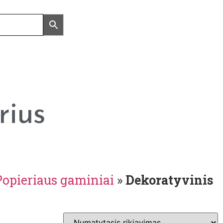
rius
Popieriaus gaminiai
»
Dekoratyvinis