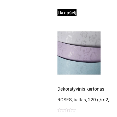
Į krepšelį
Dekoratyvinis kartonas
ROSES, baltas, 220 g/m2,
A4, 20 lapų
Įvertinimas: