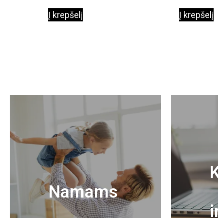
Į krepšelį
Į krepšelį
K
Namams
i