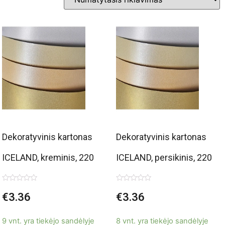
Dekoratyvinis kartonas
Dekoratyvinis kartonas
ICELAND, kreminis, 220
ICELAND, persikinis, 220
g/m2, A4, 20 lapų
g/m2, A4, 20 lapų
Įvertinimas:
Įvertinimas:
€
3.36
€
3.36
0
0
iš
iš
5
5
9 vnt. yra tiekėjo sandėlyje
8 vnt. yra tiekėjo sandėlyje