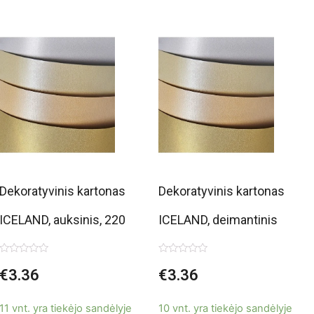
Dekoratyvinis kartonas
Dekoratyvinis kartonas
ICELAND, auksinis, 220
ICELAND, deimantinis
g/m2, A4, 20 lapų
baltas, 220 g/m2, A4, 20
Įvertinimas:
Įvertinimas:
€
3.36
€
3.36
0
0
lapų
iš
iš
5
5
11 vnt. yra tiekėjo sandėlyje
10 vnt. yra tiekėjo sandėlyje