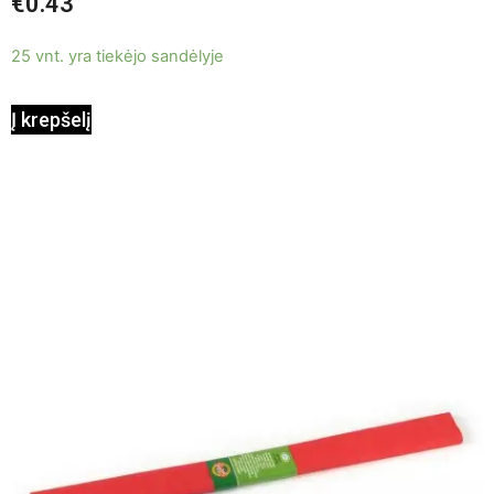
€
0.43
iš
5
25 vnt. yra tiekėjo sandėlyje
Į krepšelį