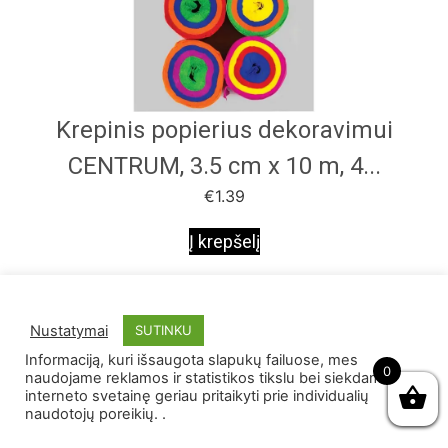
Krepinis popierius dekoravimui
CENTRUM, 3.5 cm x 10 m, 4...
€
1.39
Į krepšelį
Nustatymai
SUTINKU
Informaciją, kuri išsaugota slapukų failuose, mes
0
naudojame reklamos ir statistikos tikslu bei siekdami
interneto svetainę geriau pritaikyti prie individualių
naudotojų poreikių. .