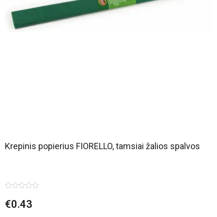
Krepinis popierius FIORELLO, tamsiai žalios spalvos
Įvertinimas:
€
0.43
0
iš
5