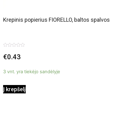
Krepinis popierius FIORELLO, baltos spalvos
Įvertinimas:
€
0.43
0
iš
5
3 vnt. yra tiekėjo sandėlyje
Į krepšelį