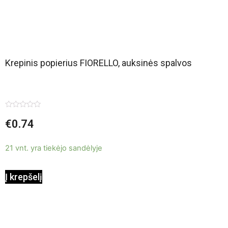
Krepinis popierius FIORELLO, auksinės spalvos
Įvertinimas:
€
0.74
0
iš
5
21 vnt. yra tiekėjo sandėlyje
Į krepšelį