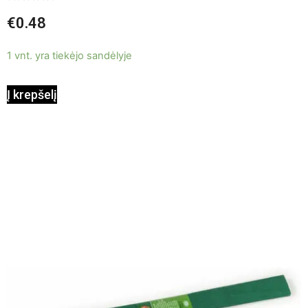
Įvertinimas:
€
0.48
0
iš
5
1 vnt. yra tiekėjo sandėlyje
Į krepšelį