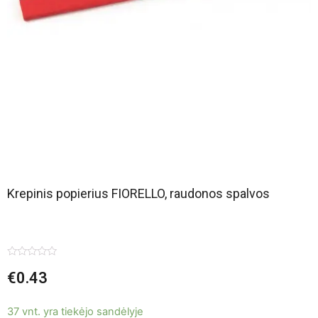
Krepinis popierius FIORELLO, raudonos spalvos
Įvertinimas:
€
0.43
0
iš
5
37 vnt. yra tiekėjo sandėlyje