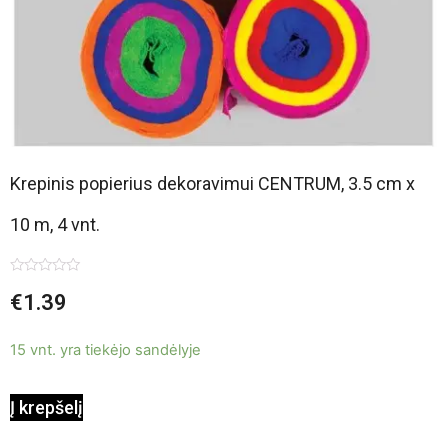
Krepinis popierius dekoravimui CENTRUM, 3.5 cm x
10 m, 4 vnt.
Įvertinimas:
€
1.39
0
iš
5
15 vnt. yra tiekėjo sandėlyje
Į krepšelį