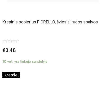
Krepinis popierius FIORELLO, šviesiai rudos spalvos
Įvertinimas:
€
0.48
0
iš
5
10 vnt. yra tiekėjo sandėlyje
Į krepšelį