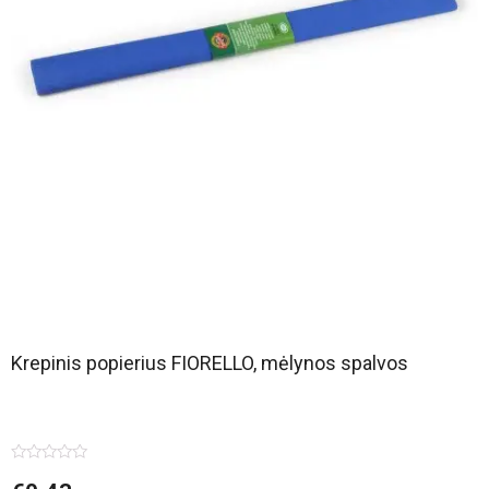
Krepinis popierius FIORELLO, mėlynos spalvos
Įvertinimas:
0