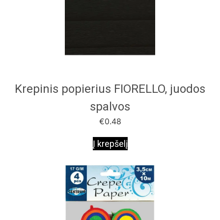
Krepinis popierius FIORELLO, juodos
spalvos
€
0.48
Į krepšelį