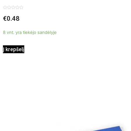
Įvertinimas:
€
0.48
0
iš
5
8 vnt. yra tiekėjo sandėlyje
Į krepšelį