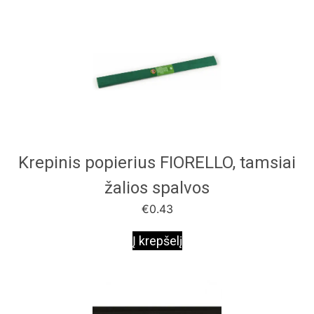
Krepinis popierius FIORELLO, tamsiai
žalios spalvos
€
0.43
Į krepšelį