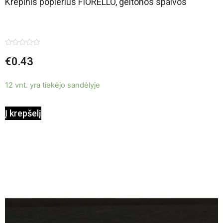
Krepinis popierius FIORELLO, geltonos spalvos
Įvertinimas:
€
0.43
0
iš
5
12 vnt. yra tiekėjo sandėlyje
Į krepšelį