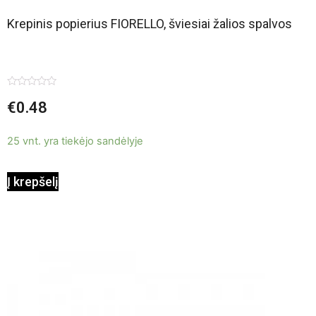
Krepinis popierius FIORELLO, šviesiai žalios spalvos
Įvertinimas:
€
0.48
0
iš
5
25 vnt. yra tiekėjo sandėlyje
Į krepšelį