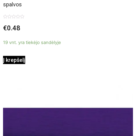
spalvos
Įvertinimas:
€
0.48
0
iš
5
19 vnt. yra tiekėjo sandėlyje
Į krepšelį