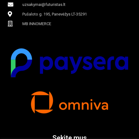
uzsakymai@futuristas.lt
Pušaloto g. 195, Panevėžys LT-35291
MB INNOMERCE
Sekite mus