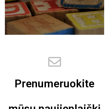
Prenumeruokite
mūsų naujienlaiškį