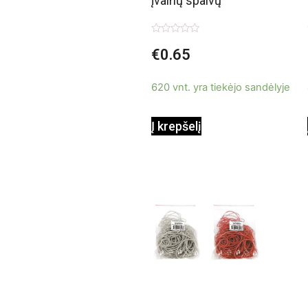
įvairių spalvų
Įvertinimas:
€
0.65
0
iš
5
620 vnt. yra tiekėjo sandėlyje
Į krepšelį