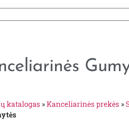
nceliarinės Gumy
ių katalogas
»
Kanceliarinės prekės
»
mytės