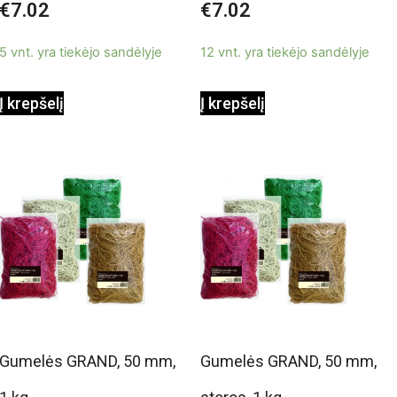
€
7.02
€
7.02
0
0
iš
iš
5
5
5 vnt. yra tiekėjo sandėlyje
12 vnt. yra tiekėjo sandėlyje
Į krepšelį
Į krepšelį
Gumelės GRAND, 50 mm,
Gumelės GRAND, 50 mm,