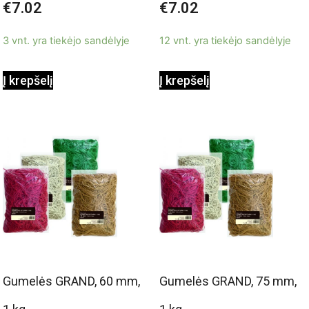
€
7.02
€
7.02
0
0
iš
iš
5
5
3 vnt. yra tiekėjo sandėlyje
12 vnt. yra tiekėjo sandėlyje
Į krepšelį
Į krepšelį
Gumelės GRAND, 60 mm,
Gumelės GRAND, 75 mm,