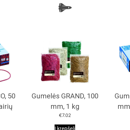
O, 50
Gumelės GRAND, 100
Gume
airių
mm, 1 kg
mm, 
€
7.02
Į krepšelį