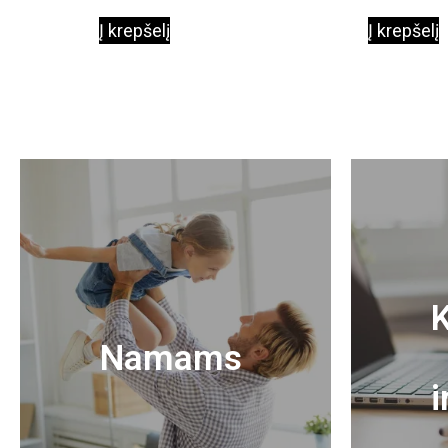
Į krepšelį
Į krepšelį
K
Namams
i