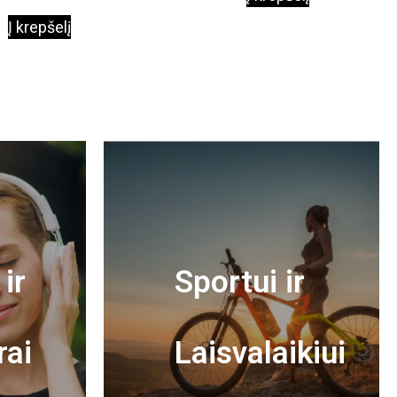
Į krepšelį
ir
Sportui ir
rai
Laisvalaikiui