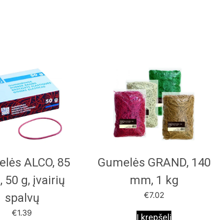
lės ALCO, 85
Gumelės GRAND, 140
50 g, įvairių
mm, 1 kg
€
7.02
spalvų
€
1.39
Į krepšelį