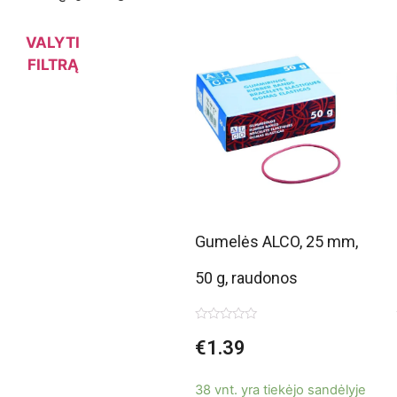
VALYTI
FILTRĄ
Gumelės ALCO, 25 mm,
50 g, raudonos
Įvertinimas:
€
1.39
0
iš
5
38 vnt. yra tiekėjo sandėlyje