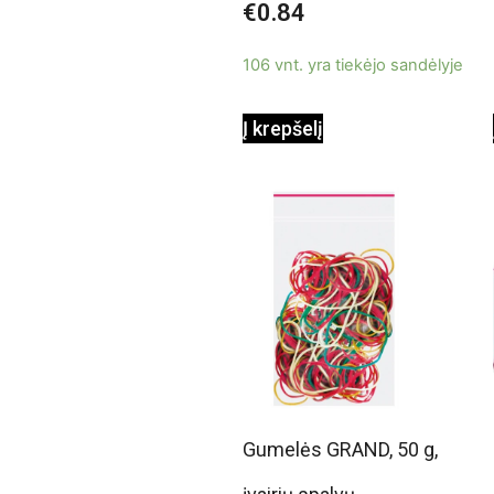
€
0.84
0
iš
5
106 vnt. yra tiekėjo sandėlyje
Į krepšelį
Gumelės GRAND, 50 g,