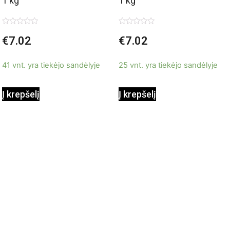
1 kg
1 kg
Įvertinimas:
Įvertinimas:
€
7.02
€
7.02
0
0
iš
iš
5
5
41 vnt. yra tiekėjo sandėlyje
25 vnt. yra tiekėjo sandėlyje
Į krepšelį
Į krepšelį