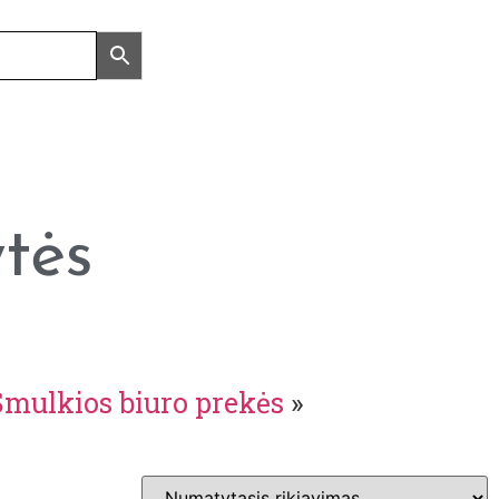
tės
Smulkios biuro prekės
»