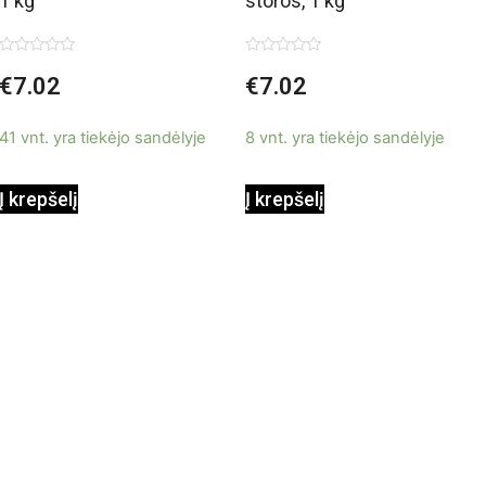
1 kg
storos, 1 kg
Įvertinimas:
Įvertinimas:
€
7.02
€
7.02
0
0
iš
iš
5
5
41 vnt. yra tiekėjo sandėlyje
8 vnt. yra tiekėjo sandėlyje
Į krepšelį
Į krepšelį