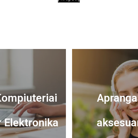
ompiuteriai
Apranga 
r Elektronika
aksesua