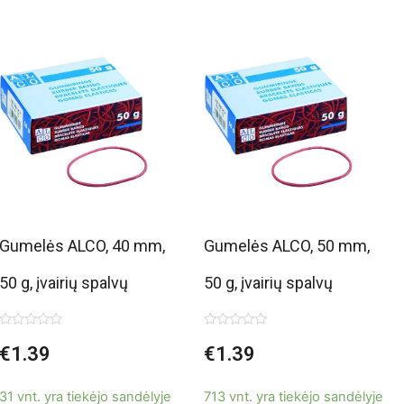
Gumelės ALCO, 40 mm,
Gumelės ALCO, 50 mm,
50 g, įvairių spalvų
50 g, įvairių spalvų
Įvertinimas:
Įvertinimas:
€
1.39
€
1.39
0
0
iš
iš
5
5
31 vnt. yra tiekėjo sandėlyje
713 vnt. yra tiekėjo sandėlyje