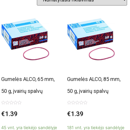
Gumelės ALCO, 65 mm,
Gumelės ALCO, 85 mm,
50 g, įvairių spalvų
50 g, įvairių spalvų
Įvertinimas:
Įvertinimas:
€
1.39
€
1.39
0
0
iš
iš
5
5
45 vnt. yra tiekėjo sandėlyje
181 vnt. yra tiekėjo sandėlyje