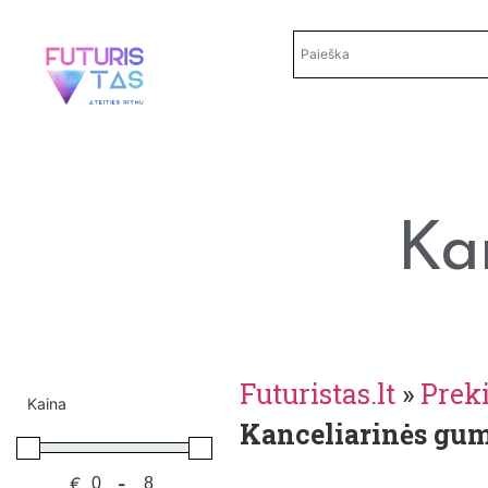
Ka
Futuristas.lt
»
Prek
Kaina
Kanceliarinės gu
€
-