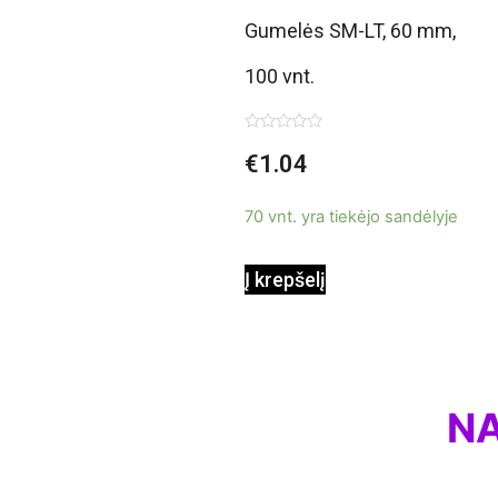
Gumelės SM-LT, 60 mm,
100 vnt.
Įvertinimas:
€
1.04
0
iš
5
70 vnt. yra tiekėjo sandėlyje
Į krepšelį
NA