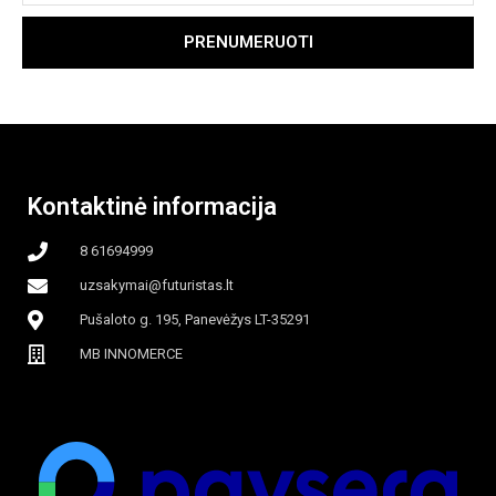
PRENUMERUOTI
Kontaktinė informacija
8 61694999
uzsakymai@futuristas.lt
Pušaloto g. 195, Panevėžys LT-35291
MB INNOMERCE