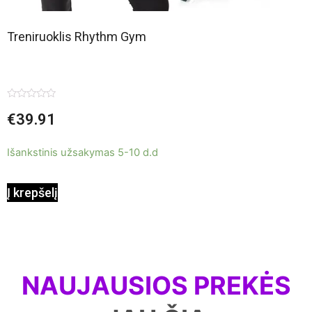
Treniruoklis Rhythm Gym
Įvertinimas:
€
39.91
0
iš
5
Išankstinis užsakymas 5-10 d.d
Į krepšelį
NAUJAUSIOS PREKĖS