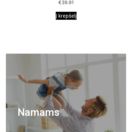
€
39.91
Į krepšelį
Namams