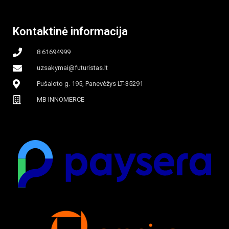
Kontaktinė informacija
8 61694999
uzsakymai@futuristas.lt
Pušaloto g. 195, Panevėžys LT-35291
MB INNOMERCE