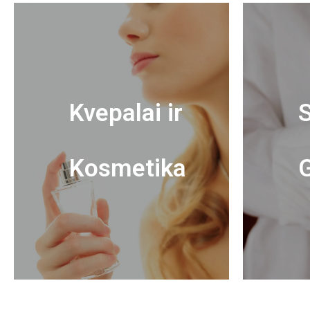
Kvepalai ir
S
Kosmetika
G