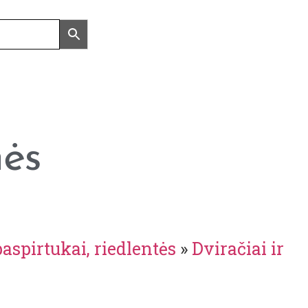
nės
paspirtukai, riedlentės
»
Dviračiai ir