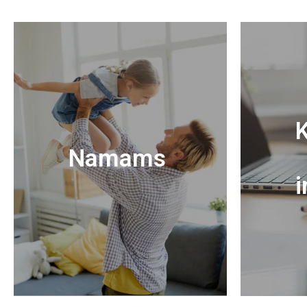
K
Namams
i