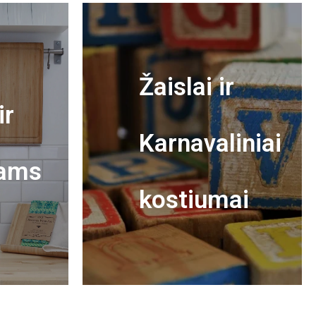
Žaislai ir
ir
Karnavaliniai
ams
kostiumai