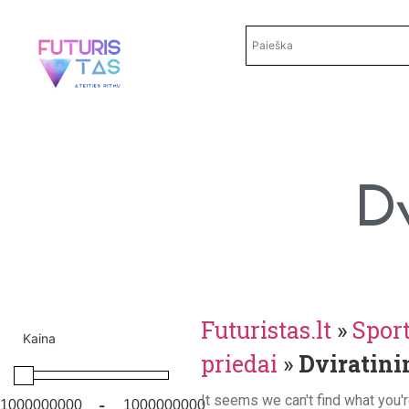
Dv
Futuristas.lt
»
Sport
Kaina
priedai
»
Dviratini
It seems we can't find what you'r
-