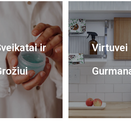
veikatai ir
Virtuvei 
rožiui
Gurman