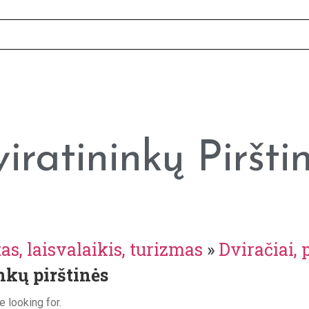
iratininkų Piršti
as, laisvalaikis, turizmas
»
Dviračiai, 
nkų pirštinės
e looking for.