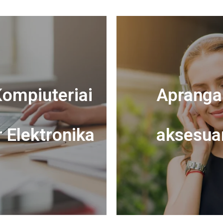
ompiuteriai
Apranga 
r Elektronika
aksesua