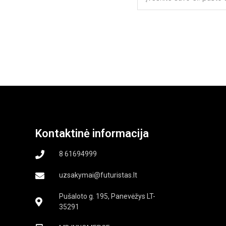
Kontaktinė informacija
8 61694999
uzsakymai@futuristas.lt
Pušaloto g. 195, Panevėžys LT-
35291