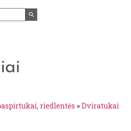
iai
paspirtukai, riedlentės
»
Dviratukai