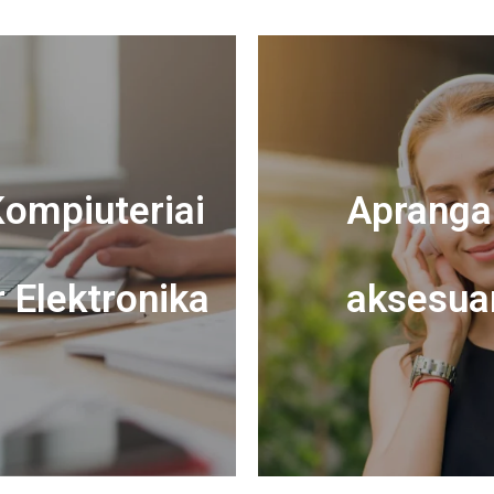
ompiuteriai
Apranga 
r Elektronika
aksesua