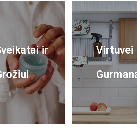
veikatai ir
Virtuvei 
rožiui
Gurman