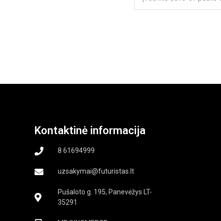
Kontaktinė informacija
8 61694999
uzsakymai@futuristas.lt
Pušaloto g. 195, Panevėžys LT-
35291