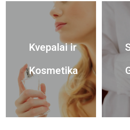
Kvepalai ir
S
Kosmetika
G