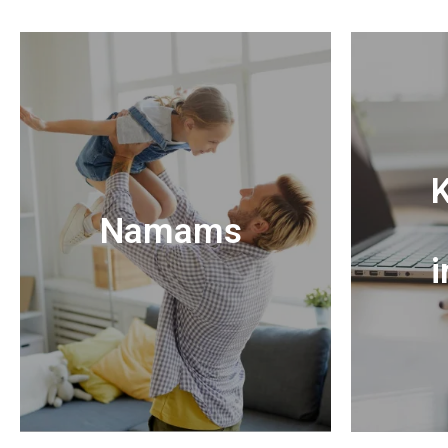
K
Namams
i