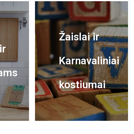
Žaislai ir
ir
Karnavaliniai
ams
kostiumai