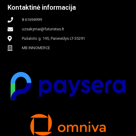
Kontaktinė informacija
8 61694999
uzsakymai@futuristas.lt
Pušaloto g. 195, Panevėžys LT-35291
MB INNOMERCE