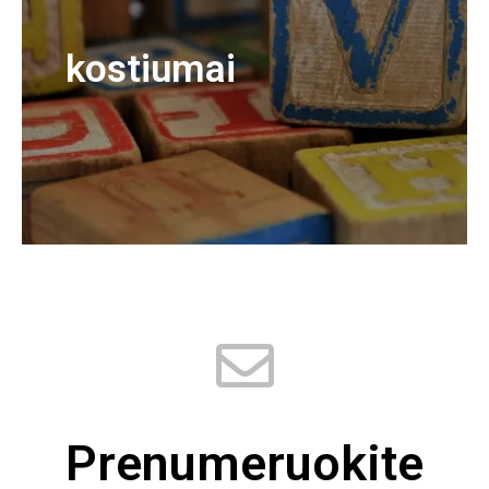
kostiumai
Prenumeruokite