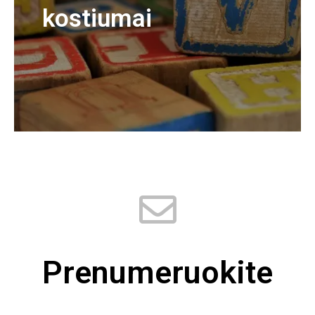
kostiumai
Prenumeruokite