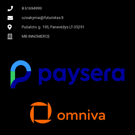
8 61694999
uzsakymai@futuristas.lt
Pušaloto g. 195, Panevėžys LT-35291
MB INNOMERCE