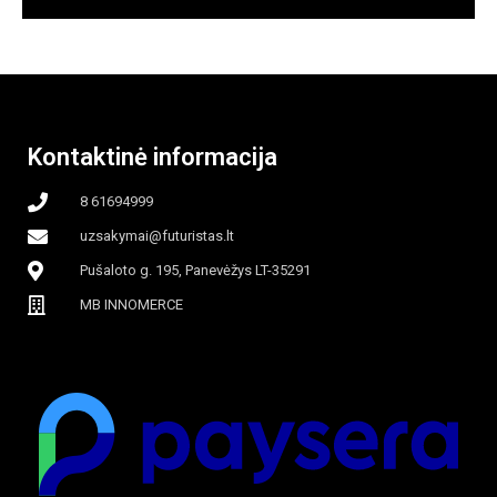
Kontaktinė informacija
8 61694999
uzsakymai@futuristas.lt
Pušaloto g. 195, Panevėžys LT-35291
MB INNOMERCE