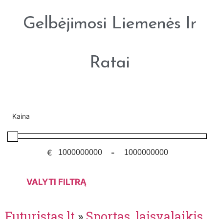
Gelbėjimosi Liemenės Ir
Ratai
Kaina
€
-
VALYTI FILTRĄ
Futuristas.lt
»
Sportas, laisvalaikis,