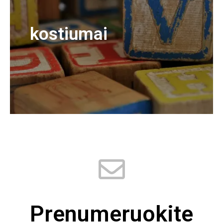
kostiumai
Prenumeruokite