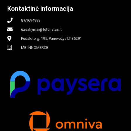
Kontaktinė informacija
8 61694999
uzsakymai@futuristas.lt
Pušaloto g. 195, Panevėžys LT-35291
MB INNOMERCE