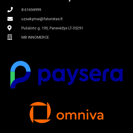
8 61694999
uzsakymai@futuristas.lt
Pušaloto g. 195, Panevėžys LT-35291
MB INNOMERCE