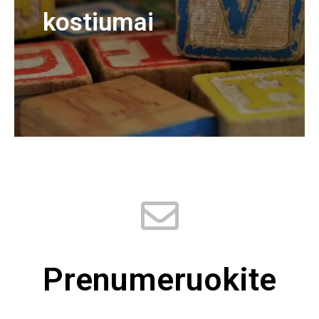
kostiumai
Prenumeruokite