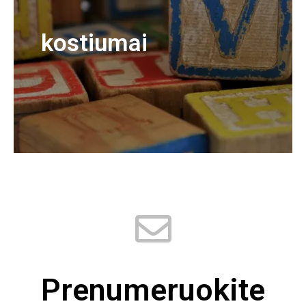
kostiumai
Prenumeruokite