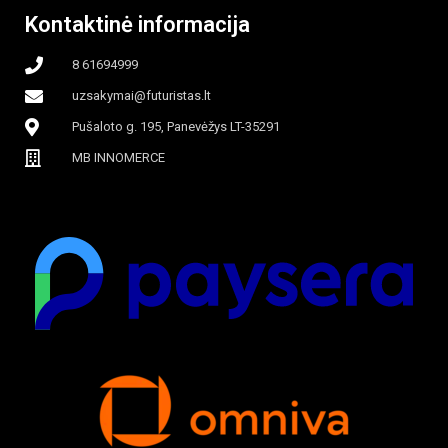
Kontaktinė informacija
8 61694999
uzsakymai@futuristas.lt
Pušaloto g. 195, Panevėžys LT-35291
MB INNOMERCE