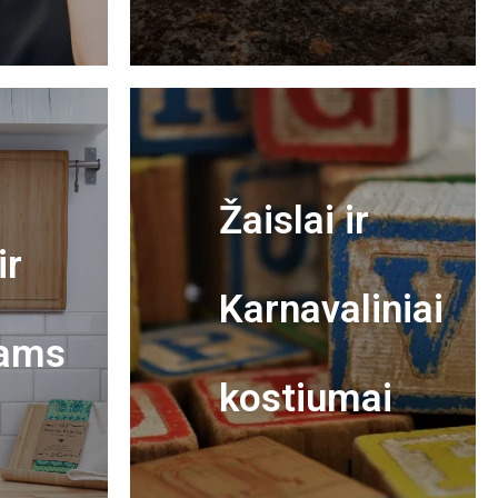
Žaislai ir
ir
Karnavaliniai
ams
kostiumai