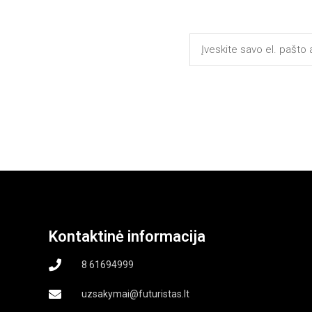
Kontaktinė informacija
8 61694999
uzsakymai@futuristas.lt