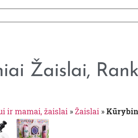
iai Žaislai, Ran
i ir mamai, žaislai
»
Žaislai
»
Kūrybini