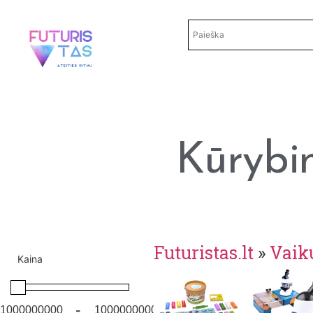
Kūrybin
Futuristas.lt
»
Vaiku
Kaina
-