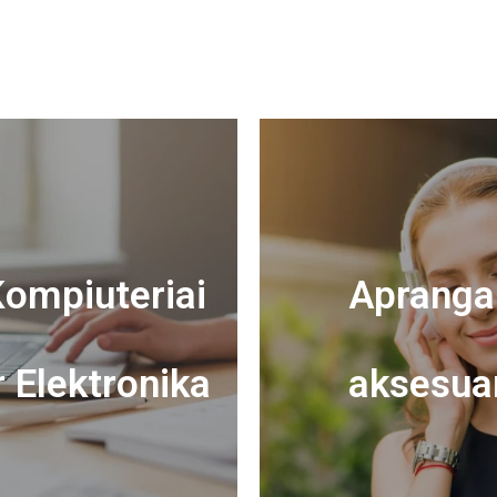
ompiuteriai
Apranga 
r Elektronika
aksesua