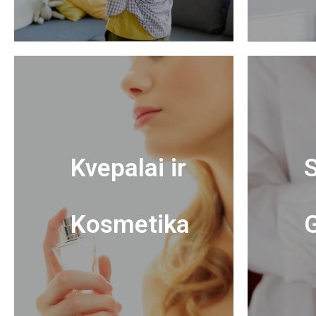
Kvepalai ir
S
Kosmetika
G