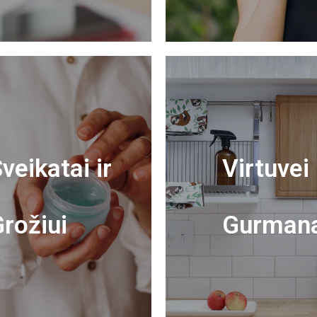
veikatai ir
Virtuvei 
rožiui
Gurman