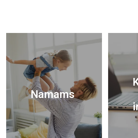
K
Namams
i