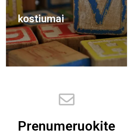
kostiumai
Prenumeruokite