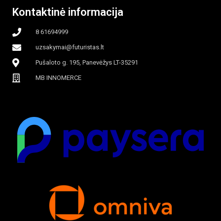
Kontaktinė informacija
8 61694999
uzsakymai@futuristas.lt
Pušaloto g. 195, Panevėžys LT-35291
MB INNOMERCE