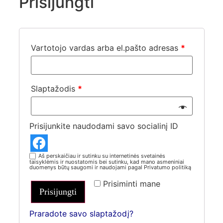
Prisijungti
Vartotojo vardas arba el.pašto adresas
*
Slaptažodis
*
Prisijunkite naudodami savo socialinį ID
Aš perskaičiau ir sutinku su internetinės svetainės
taisyklėmis ir nuostatomis bei sutinku, kad mano asmeniniai
duomenys būtų saugomi ir naudojami pagal Privatumo politiką
Prisiminti mane
Prisijungti
Praradote savo slaptažodį?