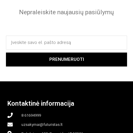
Nepraleiskite naujausių pasiūlymų
PRENUMERUOTI
Kontaktinė informacija
8 61694999
uzsakymai@futuristas.lt