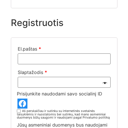
Registruotis
El.paštas
*
Slaptažodis
*
Prisijunkite naudodami savo socialinį ID
Aš perskaičiau ir sutinku su internetinės svetainės
taisyklėmis ir nuostatomis bei sutinku, kad mano asmeniniai
duomenys būtų saugomi ir naudojami pagal Privatumo politiką
Jūsų asmeniniai duomenys bus naudojami