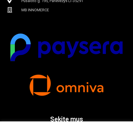
Pušaloto g. 195, Panevėžys LT-35291
MB INNOMERCE
Sekite mus