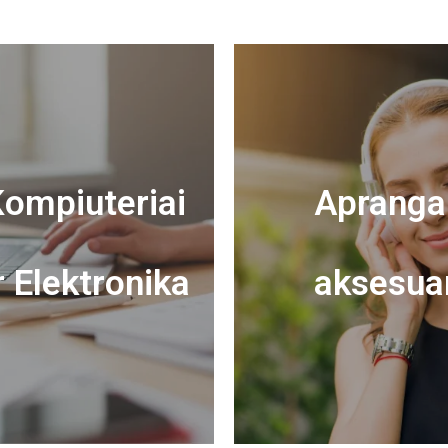
ompiuteriai
Apranga 
r Elektronika
aksesua