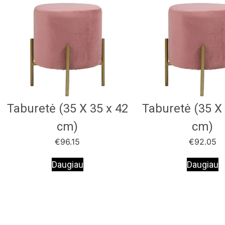
Taburetė (35 X 35 x 42
Taburetė (35 X 
cm)
cm)
€
96.15
€
92.05
Daugiau
Daugiau