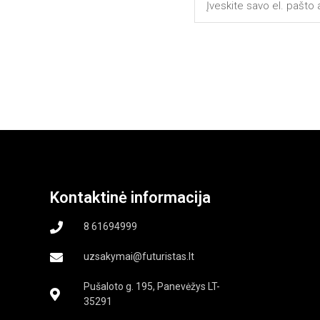
Kontaktinė informacija
8 61694999
uzsakymai@futuristas.lt
Pušaloto g. 195, Panevėžys LT-
35291