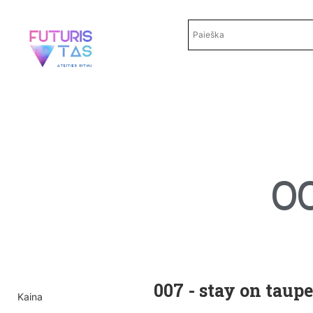
00
007 - stay on taup
Kaina