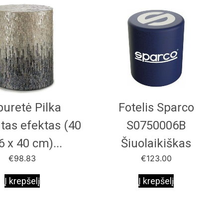
buretė Pilka
Fotelis Sparco
tas efektas (40
S0750006B
6 x 40 cm)...
Šiuolaikiškas
€
98.83
€
123.00
Į krepšelį
Į krepšelį