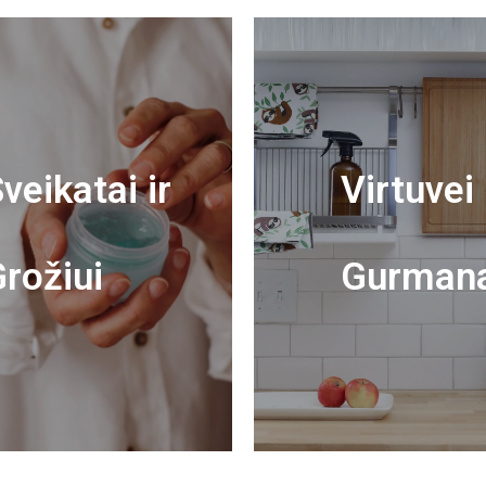
veikatai ir
Virtuvei 
rožiui
Gurman