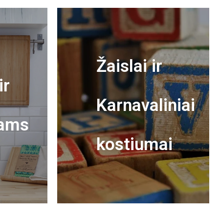
Žaislai ir
ir
Karnavaliniai
ams
kostiumai