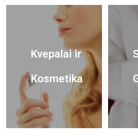
Kvepalai ir
S
Kosmetika
G