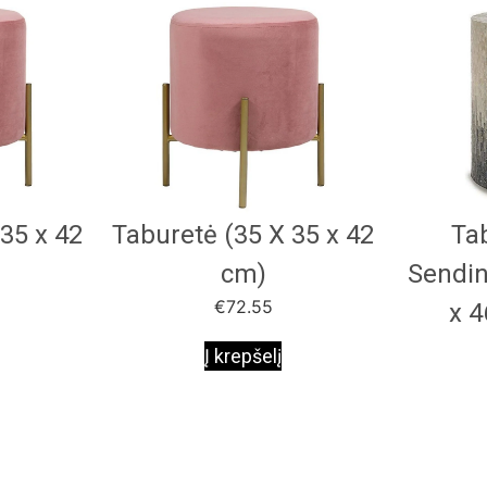
35 x 42
Taburetė (35 X 35 x 42
Ta
cm)
Sendin
€
72.55
x 4
Į krepšelį