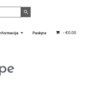
€0.00
Informacija
Paskyra
upe