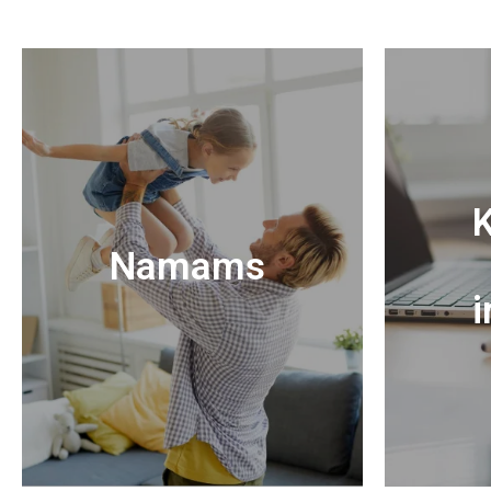
K
Namams
i