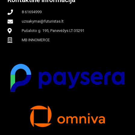
8 61694999
uzsakymai@futuristas.lt
Pušaloto g. 195, Panevėžys LT-35291
MB INNOMERCE