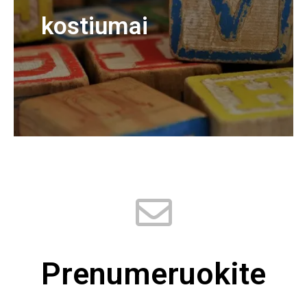
kostiumai
Prenumeruokite