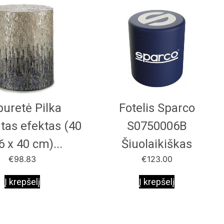
buretė Pilka
Fotelis Sparco
tas efektas (40
S0750006B
6 x 40 cm)...
Šiuolaikiškas
€
98.83
€
123.00
Į krepšelį
Į krepšelį