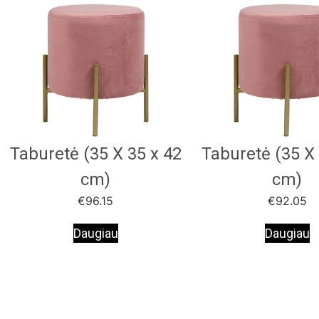
Taburetė (35 X 35 x 42
Taburetė (35 X 
cm)
cm)
€
96.15
€
92.05
Daugiau
Daugiau