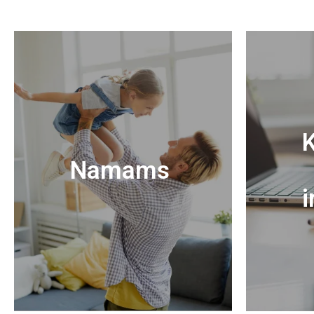
K
Namams
i