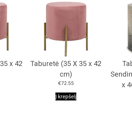
35 x 42
Taburetė (35 X 35 x 42
Ta
cm)
Sendin
€
72.55
x 4
Į krepšelį