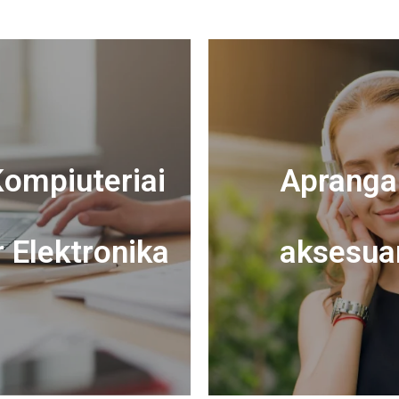
ompiuteriai
Apranga 
r Elektronika
aksesua