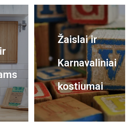
Žaislai ir
ir
Karnavaliniai
ams
kostiumai