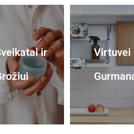
veikatai ir
Virtuvei 
rožiui
Gurman