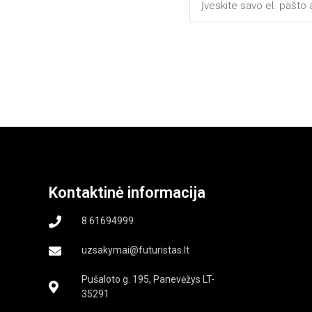
Kontaktinė informacija
8 61694999
uzsakymai@futuristas.lt
Pušaloto g. 195, Panevėžys LT-
35291