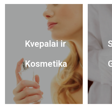
Kvepalai ir
S
Kosmetika
G