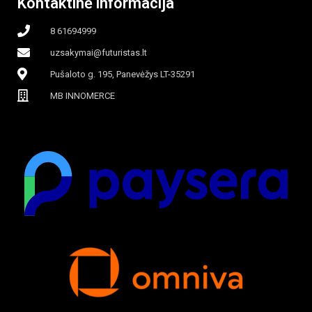
Kontaktinė informacija
8 61694999
uzsakymai@futuristas.lt
Pušaloto g. 195, Panevėžys LT-35291
MB INNOMERCE