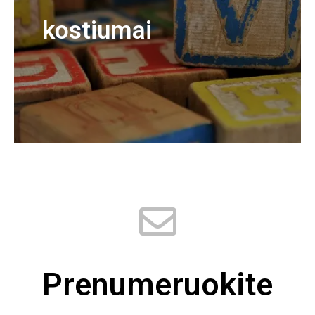
kostiumai
Prenumeruokite